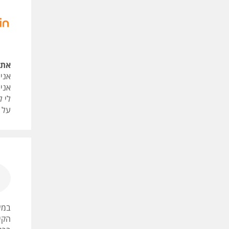
את 
אני
אני
לי 
על כ
במש
הקי