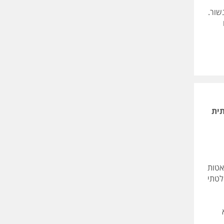
שור.
תית
אטות
לטתי