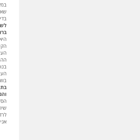
שאנ
בדי
לשמ
ברא
היא
הקי
העו
ההש
בנו
העב
בווא
והגעתי לי
הסד
שיו
לרד
אני 