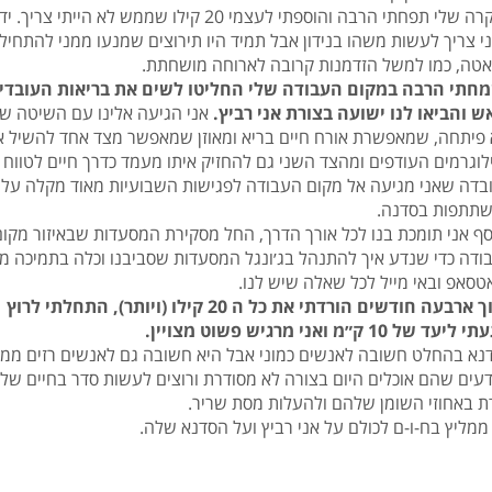
במקרה שלי תפחתי הרבה והוספתי לעצמי 20 קילו שממש לא הייתי צרי
י צריך לעשות משהו בנידון אבל תמיד היו תירוצים שמנעו ממני להתחיל
אטה, כמו למשל הזדמנות קרובה לארוחה מושחתת.
חתי הרבה במקום העבודה שלי החליטו לשים את בריאות העובדי
ש והביאו לנו ישועה בצורת אני רביץ.
אני הגיעה אלינו עם השיטה ש
 פיתחה, שמאפשרת אורח חיים בריא ומאוזן שמאפשר מצד אחד להשיל א
לוגרמים העודפים ומהצד השני גם להחזיק איתו מעמד כדרך חיים לטווח א
בדה שאני מגיעה אל מקום העבודה לפגישות השבועיות מאוד מקלה על
תתפות בסדנה.
סף אני תומכת בנו לכל אורך הדרך, החל מסקירת המסעדות שבאיזור מקום
ודה כדי שנדע איך להתנהל בג׳ונגל המסעדות שסביבנו וכלה בתמיכה מי
טסאפ ובאי מייל לכל שאלה שיש לנו.
בתוך ארבעה חודשים הורדתי את כל ה 20 קילו (ויותר), התחלתי לרוץ
עד של 10 ק״מ ואני מרגיש פשוט מצויין.
נא בהחלט חשובה לאנשים כמוני אבל היא חשובה גם לאנשים רזים ממנ
דעים שהם אוכלים היום בצורה לא מסודרת ורוצים לעשות סדר בחיים של
ת באחוזי השומן שלהם ולהעלות מסת שריר.
ממליץ בח-ו-ם לכולם על אני רביץ ועל הסדנא שלה.