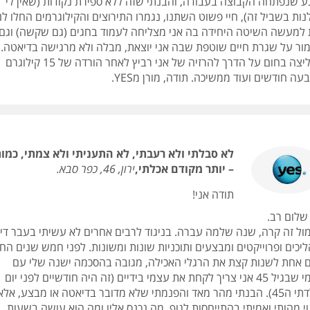
ע שנפתחה הקבוצה בעבודה, והבנתי שזה ללא ספירת נקודות (שאין לי
ות בשביל זה), חיי פשוט השתנו, נגמרו התירוצים והקילוגרמים החלו לנ
 למעשה השיטה היחידה בה אני מצליחה לעמוד בחגים (גם שקשה) וגם
ור על שגרת חיים שוטפת שבה אני יוצאת, מבלה ולא מרגישה בדיאטה.
ממליצה בחום על הדרך להרזיה של אני רביץ לאחר הורדה של 15 קילוגרם
ה חודשים ועוד ממשיכה. תודה, מורן מYES.
לא סבלתי ולא רעבתי, לא התעניתי ולא צמתי, כמו
– יותר מקודם אכלתי,
ירון, 46, כפר סבא.
תודה אני!
שלום רב.
ול זה קרה, שנה שלמה עברה. בניגוד לרבים אחרים לא עשיתי בעבר די
יכים ופרוייקטים ומבצעים ותוכניות שונות ומשונות. לפני חמש שנים הח
 אחת לשנות קצת את הרגלי האכילה, מגובה בהסכמה ישנה שלי עם
עצמי שבגיל 45 אני צריך לקחת את עצמי בידיים (זה היה חודשיים לפני יום
הולדתי ה45). הבנתי מהר מאד והפנמתי שלא מדובר בדיאטה או מבצע, אלא
י מהותי ואמיתי בהתייחסות לגוף, מה נכנס אליו ומה הוא עושה בשעות