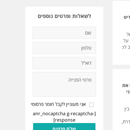
לשאלות ופרטים נוספים
יט
ל
 על
לו:
 את
י
אני מעוניין לקבל חומר פרסומי
ין
[anr_nocaptcha g-recaptcha-
response]
דרת,