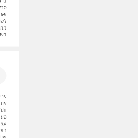
ברג
סבלנ
זאת
לשמ
בשבע
אני 
אתמ
ותהל
פעם
שינו