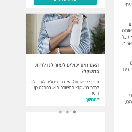
ך. ידעתי
ם
אותה
ת כל
רוך.
האם מים יכולים לעזור לנו לרדת
שעון הח
ידית
במשקל?
מצב רוחנ
מדוע לי לשתות? האם מים יכולים לעזור לנו
שעון החור
לרדת במשקל? התשובה היא: בהחלט כן! .
בשעות שהן 
חוסר
להמשך
י
להמשך
הם,