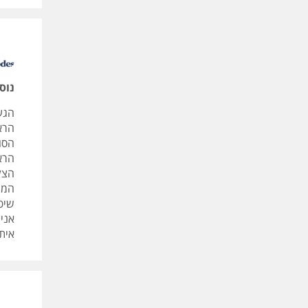
נוס
הגע
הרא
הסו
הרא
המשק
שיפ
אני,
איתמ