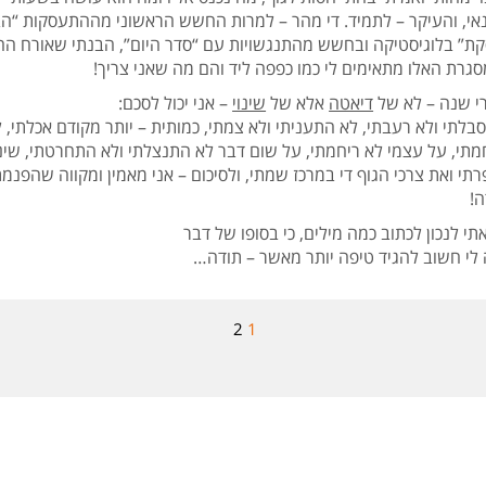
אי, והעיקר – לתמיד. די מהר – למרות החשש הראשוני מההתעסקות “ה
קת” בלוגיסטיקה ובחשש מהתנגשויות עם “סדר היום”, הבנתי שאורח הח
סגרת האלו מתאימים לי כמו כפפה ליד והם מה שאני צריך!
י שנה – לא של
דיאטה
אלא של
שינוי
– אני יכול לסכם:
בלתי ולא רעבתי, לא התעניתי ולא צמתי, כמותית – יותר מקודם אכלתי, 
מתי, על עצמי לא ריחמתי, על שום דבר לא התנצלתי ולא התחרטתי, שיני
תי ואת צרכי הגוף די במרכז שמתי, ולסיכום – אני מאמין ומקווה שהפנמת
ה!
י לנכון לכתוב כמה מילים, כי בסופו של דבר
 לי חשוב להגיד טיפה יותר מאשר – תודה…
2
1