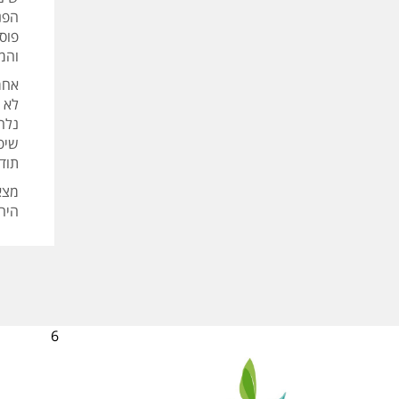
הפנ
פוס
והמ
אחר
לא ס
נלח
שיפר
תוד
מצאת
היה
6