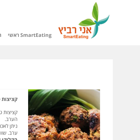
SmartEating ראשי
ה
קציצות 
קציצות טו
הערב.
ערב. שווה
הקליקו ע